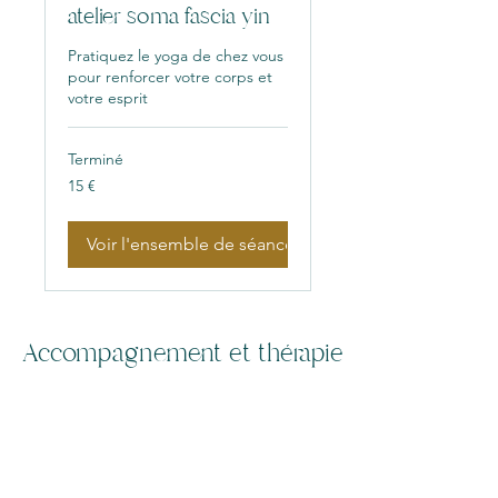
atelier soma fascia yin
Pratiquez le yoga de chez vous
pour renforcer votre corps et
votre esprit
Terminé
15
15 €
euros
Voir l'ensemble de séances
Accompagnement et thérapie
Thérapie du fascia
Techniques pelviennes
Travail des cicatrices
Soin traditionnel
Accès à a la mémoire
Approche psycho-somatique