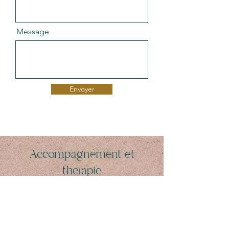
Message
Envoyer
Accompagnement et
thérapie
Thérapie du fascia
Techniques pelviennes
Travail des cicatrices
Soin traditionnel
Accès à a la mémoire
Approche psycho-somatique