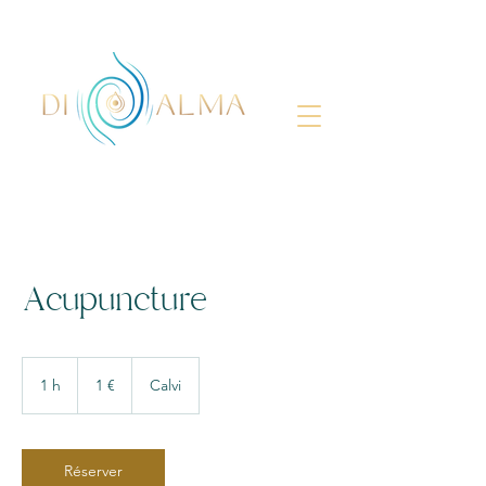
Acupuncture
1
euro
1 h
1
1 €
Calvi
Réserver